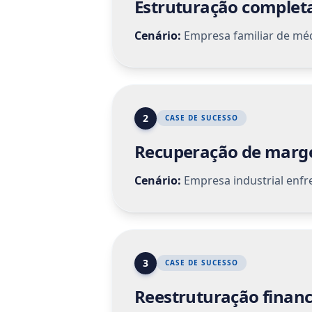
um de nossos inv
requereu muita
serenidade, res
em situações ext
com os acion
acumulada pode