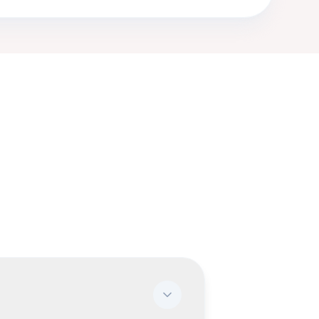
lius.
rceiros
ente complexo em