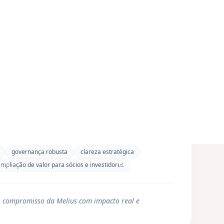
:
Execução real
Planos que acontecem, acompanhados até
estabilizar as entregas e garantir mudança
concreta.