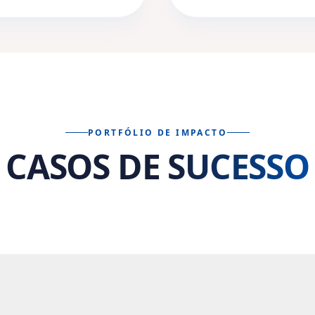
s três dimensões constituem o núcleo do impacto Me
DEPOIMENTOS
 dizem nossos
Clientes e Pa
elo conduziram um processo de turnaround extremam