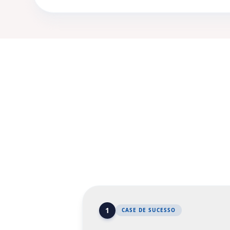
Essa
O que
"
Armando e Marc