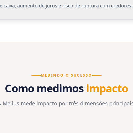
e
Solicite uma
Conv
NOME COMPLETO *