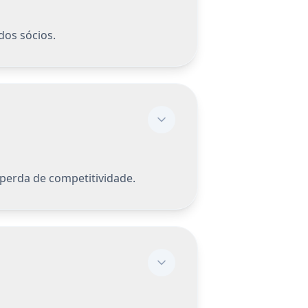
ís. Esse processo
nte de pessoas,
o longo do tempo
objetivo alinhado
a experiência
s Consultoria.
"