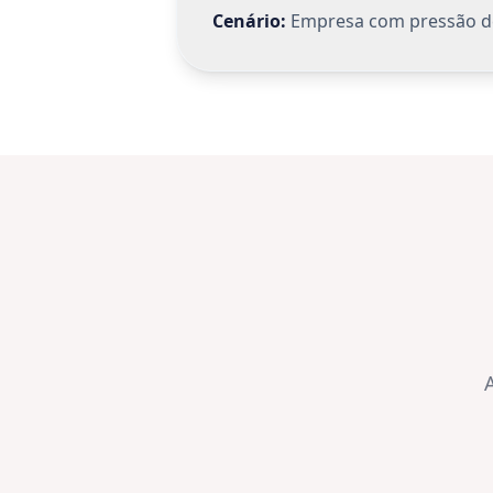
Organizações qu
precisam avançar
encontram aqui
clareza, método e