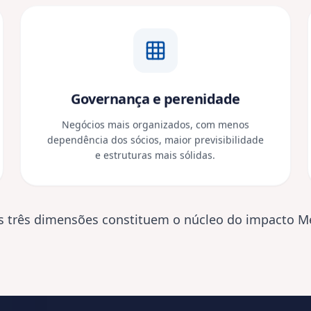
.
E-MAIL CORPORATIVO *
EMPRESA *
isam
ASSUNTO *
COMO PODEMOS AJUDAR? *
.com.br
Concordo com a Política de Privac
da Melius. *