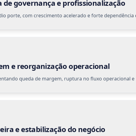
estimentos numa indústria em implantação no nosso pa
 disciplina financeira, liderança de um grande continge
iliência e automotivação, qualidades que se adquirem a
remas. Executar missões em casos críticos, mantendo o 
istas, é uma arte. Fico feliz de saber que hoje toda ess
 estar disponível a companhias brasileiras via a Meliu
Fersen Lambranho
PRESIDENTE DO CONSELHO DA GP INVESTIMENTS