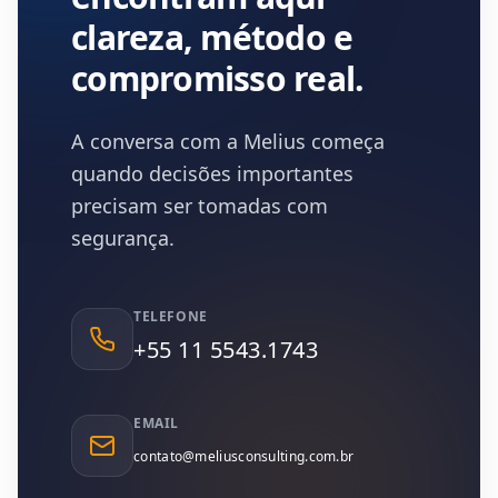
clareza, método e
compromisso real.
Contatos Melius Consulting
A conversa com a Melius começa
quando decisões importantes
precisam ser tomadas com
segurança.
TELEFONE
+55 11 5543.1743
EMAIL
contato@meliusconsulting.com.br