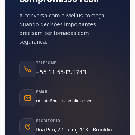
Contatos Melius Consulting
A conversa com a Melius começa
quando decisões importantes
precisam ser tomadas com
segurança.
TELEFONE
+55 11 5543.1743
EMAIL
contato@meliusconsulting.com.br
ESCRITÓRIO
Rua Pitu, 72 – conj. 113 – Brooklin